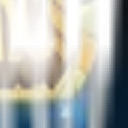
 setiap hari