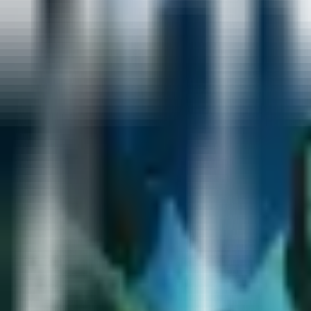
Promosi tambahan tersedia bagi member aktif untuk
Keamanan akun selalu dijaga menggunakan enkripsi 
PUBGTOTO rutin menyediakan informasi
slot gacor
set
Pemain bisa mengikuti pola harian untuk meraih keme
Bonus tambahan mingguan semakin memperbesar pel
Platform ini mendukung berbagai perangkat termasu
Sistem permainan
fair dan transparan menjamin keme
Customer service siap 24 jam membantu semua kenda
PUBGTOTO memberikan pengalaman bermain aman, ny
Dengan kombinasi
bonus besar
, keamanan, dan slot ga