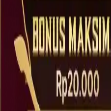
Slot gacor
di PUBGTOTO memiliki RTP tinggi sehingga
Update harian membantu pemain menentukan strategi
Promosi tambahan tersedia bagi member aktif untuk
Keamanan akun selalu dijaga menggunakan enkripsi 
PUBGTOTO rutin menyediakan informasi
slot gacor
set
Pemain bisa mengikuti pola harian untuk meraih keme
Bonus tambahan mingguan semakin memperbesar pel
Platform ini mendukung berbagai perangkat termasu
Sistem permainan
fair dan transparan menjamin keme
Customer service siap 24 jam membantu semua kenda
PUBGTOTO memberikan pengalaman bermain aman, ny