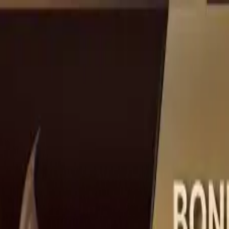
a dengan TO 1x saja!