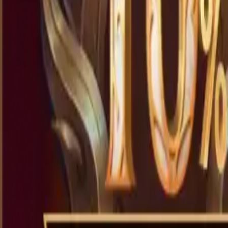
▫️ Promo dapat berubah sewaktu-waktu
▫️ Bonus tidak bisa di gabungkan dengan promo ya
▫️ Tidak mendapatkan bonus Cashback
🔥 Jangan lewatkan! Deposit sekarang dan nikmati 
PUBGTOTO situs gacor ter
PUBGTOTO
dikenal sebagai situs gacor terpercaya de
Pemain bisa meraih kemenangan maksimal dengan perma
Bonus harian diberikan tanpa ribet, langsung masuk k
Sistem transaksi aman membuat modal dan data pemain
Platform ini cocok untuk pemula maupun profesional y