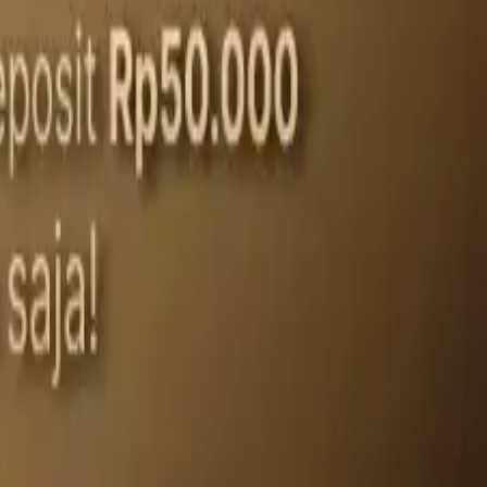
 setiap hari