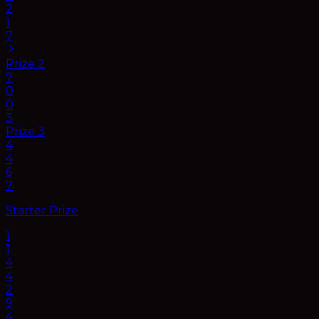
2
1
7
Prize
2
7
0
0
3
Prize
3
4
4
6
7
Starter Prize
1
1
4
4
2
9
4