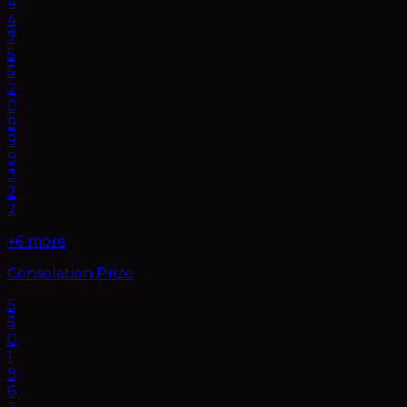
4
4
7
5
5
2
0
9
9
9
3
2
2
+
6
more
Consolation Prize
5
5
0
1
9
6