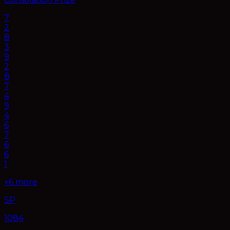
7
2
8
3
9
2
8
7
4
9
4
6
7
6
6
1
+
6
more
SP
1084