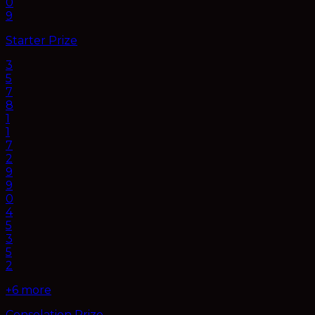
0
9
Starter Prize
3
5
7
8
1
1
7
2
9
9
0
4
5
3
5
2
+
6
more
Consolation Prize