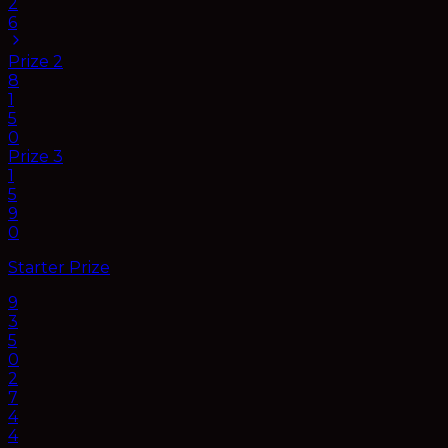
2
6
Prize
2
8
1
5
0
Prize
3
1
5
9
0
Starter Prize
9
3
5
0
2
7
4
4