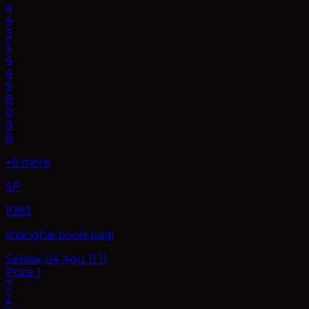
4
4
3
5
4
4
9
8
0
9
8
+
6
more
SP
1083
shanghai pools pagi
Selasa, 04 Agu
11.11
Prize
1
7
2