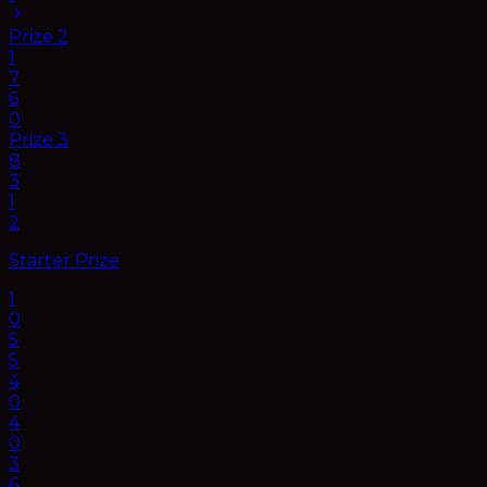
Prize
2
1
7
6
0
Prize
3
8
3
1
2
Starter Prize
1
0
5
5
4
0
4
0
3
6