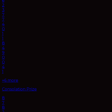
6
2
3
7
7
4
0
1
1
8
4
9
0
0
4
1
+
6
more
Consolation Prize
8
7
8