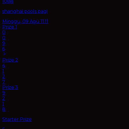
1088
shanghai pools pagi
Minggu, 09 Agu
11.11
Prize
1
0
0
9
6
Prize
2
4
1
2
7
Prize
3
9
2
1
8
Starter Prize