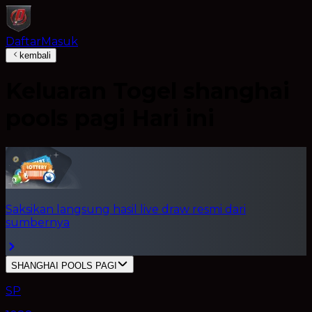
Daftar
Masuk
kembali
Keluaran Togel
shanghai
pools pagi
Hari ini
Saksikan langsung hasil live draw resmi dari
sumbernya
SHANGHAI POOLS PAGI
SP